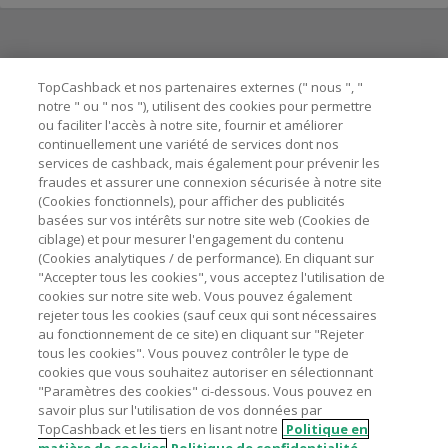
Besoin d'aide ?
TopCashback et nos partenaires externes (" nous ", "
notre " ou " nos "), utilisent des cookies pour permettre
ou faciliter l'accès à notre site, fournir et améliorer
Astuces pour économiser
continuellement une variété de services dont nos
services de cashback, mais également pour prévenir les
fraudes et assurer une connexion sécurisée à notre site
A propos de
(Cookies fonctionnels), pour afficher des publicités
basées sur vos intérêts sur notre site web (Cookies de
ciblage) et pour mesurer l'engagement du contenu
Contactez-nous
(Cookies analytiques / de performance). En cliquant sur
"Accepter tous les cookies", vous acceptez l'utilisation de
Mentions légales
cookies sur notre site web. Vous pouvez également
rejeter tous les cookies (sauf ceux qui sont nécessaires
au fonctionnement de ce site) en cliquant sur "Rejeter
tous les cookies". Vous pouvez contrôler le type de
cookies que vous souhaitez autoriser en sélectionnant
"Paramètres des cookies" ci-dessous. Vous pouvez en
Nos sites
UK
US
CN
JP
DE
AU
IT
ES
savoir plus sur l'utilisation de vos données par
TopCashback et les tiers en lisant notre
Politique en