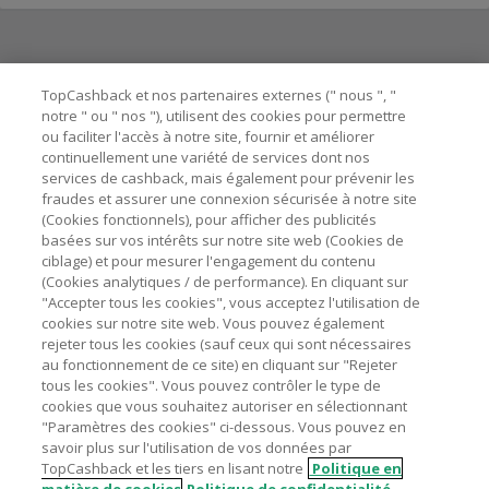
Besoin d'aide ?
TopCashback et nos partenaires externes (" nous ", "
notre " ou " nos "), utilisent des cookies pour permettre
ou faciliter l'accès à notre site, fournir et améliorer
Astuces pour économiser
continuellement une variété de services dont nos
services de cashback, mais également pour prévenir les
fraudes et assurer une connexion sécurisée à notre site
A propos de
(Cookies fonctionnels), pour afficher des publicités
basées sur vos intérêts sur notre site web (Cookies de
ciblage) et pour mesurer l'engagement du contenu
Contactez-nous
(Cookies analytiques / de performance). En cliquant sur
"Accepter tous les cookies", vous acceptez l'utilisation de
Mentions légales
cookies sur notre site web. Vous pouvez également
rejeter tous les cookies (sauf ceux qui sont nécessaires
au fonctionnement de ce site) en cliquant sur "Rejeter
tous les cookies". Vous pouvez contrôler le type de
cookies que vous souhaitez autoriser en sélectionnant
"Paramètres des cookies" ci-dessous. Vous pouvez en
Nos sites
UK
US
CN
JP
DE
AU
IT
ES
savoir plus sur l'utilisation de vos données par
TopCashback et les tiers en lisant notre
Politique en