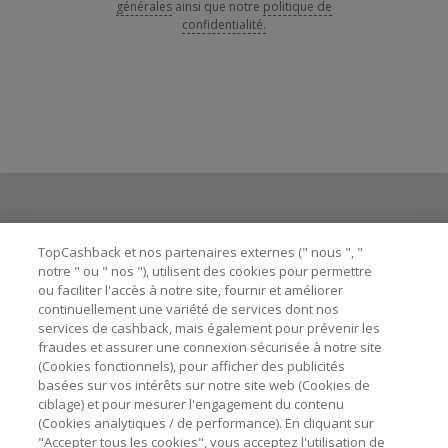
générales
ainsi que notre
politique de
confidentialité.
Besoin d'aide ?
TopCashback et nos partenaires externes (" nous ", "
notre " ou " nos "), utilisent des cookies pour permettre
ou faciliter l'accès à notre site, fournir et améliorer
Astuces pour économiser
continuellement une variété de services dont nos
services de cashback, mais également pour prévenir les
fraudes et assurer une connexion sécurisée à notre site
A propos de
(Cookies fonctionnels), pour afficher des publicités
basées sur vos intérêts sur notre site web (Cookies de
ciblage) et pour mesurer l'engagement du contenu
Contactez-nous
(Cookies analytiques / de performance). En cliquant sur
"Accepter tous les cookies", vous acceptez l'utilisation de