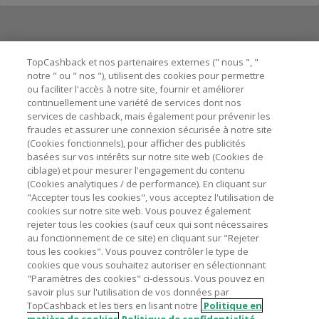
Besoin d'aide ?
TopCashback et nos partenaires externes (" nous ", "
notre " ou " nos "), utilisent des cookies pour permettre
ou faciliter l'accès à notre site, fournir et améliorer
Astuces pour économiser
continuellement une variété de services dont nos
services de cashback, mais également pour prévenir les
fraudes et assurer une connexion sécurisée à notre site
A propos de
(Cookies fonctionnels), pour afficher des publicités
basées sur vos intérêts sur notre site web (Cookies de
ciblage) et pour mesurer l'engagement du contenu
Contactez-nous
(Cookies analytiques / de performance). En cliquant sur
"Accepter tous les cookies", vous acceptez l'utilisation de
Mentions légales
cookies sur notre site web. Vous pouvez également
rejeter tous les cookies (sauf ceux qui sont nécessaires
au fonctionnement de ce site) en cliquant sur "Rejeter
tous les cookies". Vous pouvez contrôler le type de
cookies que vous souhaitez autoriser en sélectionnant
"Paramètres des cookies" ci-dessous. Vous pouvez en
Nos sites
UK
US
CN
JP
DE
AU
IT
ES
savoir plus sur l'utilisation de vos données par
TopCashback et les tiers en lisant notre
Politique en