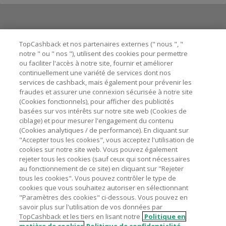
Besoin d'aide ?
TopCashback et nos partenaires externes (" nous ", "
notre " ou " nos "), utilisent des cookies pour permettre
ou faciliter l'accès à notre site, fournir et améliorer
Astuces pour économiser
continuellement une variété de services dont nos
services de cashback, mais également pour prévenir les
fraudes et assurer une connexion sécurisée à notre site
A propos de
(Cookies fonctionnels), pour afficher des publicités
basées sur vos intérêts sur notre site web (Cookies de
ciblage) et pour mesurer l'engagement du contenu
Contactez-nous
(Cookies analytiques / de performance). En cliquant sur
"Accepter tous les cookies", vous acceptez l'utilisation de
Mentions légales
cookies sur notre site web. Vous pouvez également
rejeter tous les cookies (sauf ceux qui sont nécessaires
au fonctionnement de ce site) en cliquant sur "Rejeter
tous les cookies". Vous pouvez contrôler le type de
cookies que vous souhaitez autoriser en sélectionnant
"Paramètres des cookies" ci-dessous. Vous pouvez en
Nos sites
UK
US
CN
JP
DE
AU
IT
ES
savoir plus sur l'utilisation de vos données par
TopCashback et les tiers en lisant notre
Politique en