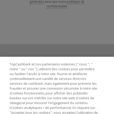
générales
ainsi que notre
politique de
confidentialité.
Besoin d'aide ?
TopCashback et nos partenaires externes (" nous ", "
notre " ou " nos "), utilisent des cookies pour permettre
ou faciliter l'accès à notre site, fournir et améliorer
Astuces pour économiser
continuellement une variété de services dont nos
services de cashback, mais également pour prévenir les
fraudes et assurer une connexion sécurisée à notre site
A propos de
(Cookies fonctionnels), pour afficher des publicités
basées sur vos intérêts sur notre site web (Cookies de
ciblage) et pour mesurer l'engagement du contenu
Contactez-nous
(Cookies analytiques / de performance). En cliquant sur
"Accepter tous les cookies", vous acceptez l'utilisation de