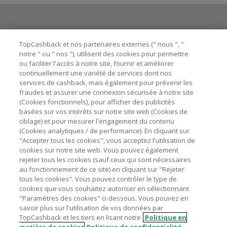
Besoin d'aide ?
TopCashback et nos partenaires externes (" nous ", "
notre " ou " nos "), utilisent des cookies pour permettre
ou faciliter l'accès à notre site, fournir et améliorer
Astuces pour économiser
continuellement une variété de services dont nos
services de cashback, mais également pour prévenir les
fraudes et assurer une connexion sécurisée à notre site
A propos de
(Cookies fonctionnels), pour afficher des publicités
basées sur vos intérêts sur notre site web (Cookies de
ciblage) et pour mesurer l'engagement du contenu
Contactez-nous
(Cookies analytiques / de performance). En cliquant sur
"Accepter tous les cookies", vous acceptez l'utilisation de
Mentions légales
cookies sur notre site web. Vous pouvez également
rejeter tous les cookies (sauf ceux qui sont nécessaires
au fonctionnement de ce site) en cliquant sur "Rejeter
tous les cookies". Vous pouvez contrôler le type de
cookies que vous souhaitez autoriser en sélectionnant
"Paramètres des cookies" ci-dessous. Vous pouvez en
Nos sites
UK
US
CN
JP
DE
AU
IT
ES
savoir plus sur l'utilisation de vos données par
TopCashback et les tiers en lisant notre
Politique en