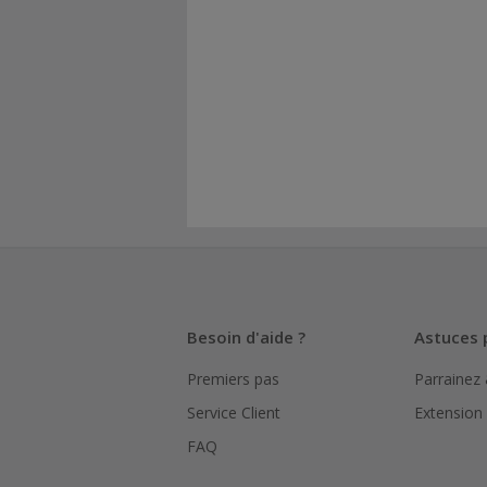
Besoin d'aide ?
Astuces 
Premiers pas
Parrainez
Service Client
Extension
FAQ