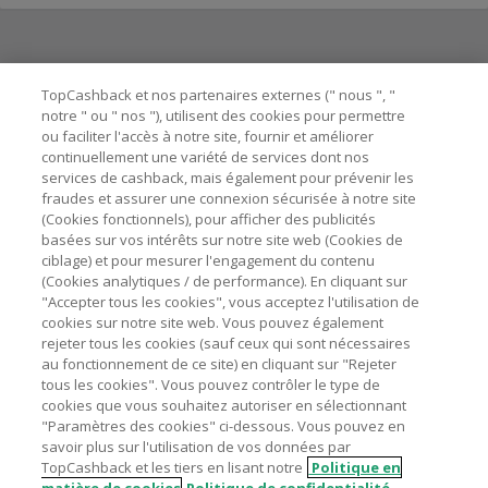
Besoin d'aide ?
TopCashback et nos partenaires externes (" nous ", "
notre " ou " nos "), utilisent des cookies pour permettre
ou faciliter l'accès à notre site, fournir et améliorer
Astuces pour économiser
continuellement une variété de services dont nos
services de cashback, mais également pour prévenir les
fraudes et assurer une connexion sécurisée à notre site
A propos de
(Cookies fonctionnels), pour afficher des publicités
basées sur vos intérêts sur notre site web (Cookies de
ciblage) et pour mesurer l'engagement du contenu
Contactez-nous
(Cookies analytiques / de performance). En cliquant sur
"Accepter tous les cookies", vous acceptez l'utilisation de
Mentions légales
cookies sur notre site web. Vous pouvez également
rejeter tous les cookies (sauf ceux qui sont nécessaires
au fonctionnement de ce site) en cliquant sur "Rejeter
tous les cookies". Vous pouvez contrôler le type de
cookies que vous souhaitez autoriser en sélectionnant
"Paramètres des cookies" ci-dessous. Vous pouvez en
Nos sites
UK
US
CN
JP
DE
AU
IT
ES
savoir plus sur l'utilisation de vos données par
TopCashback et les tiers en lisant notre
Politique en