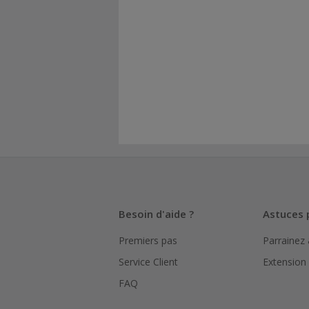
Besoin d'aide ?
Astuces 
Premiers pas
Parrainez
Service Client
Extension
FAQ