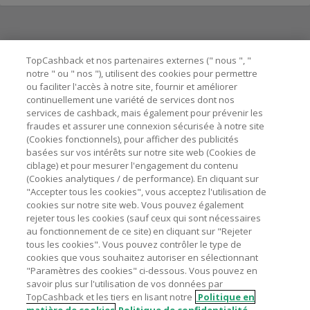
Besoin d'aide ?
TopCashback et nos partenaires externes (" nous ", "
notre " ou " nos "), utilisent des cookies pour permettre
ou faciliter l'accès à notre site, fournir et améliorer
Astuces pour économiser
continuellement une variété de services dont nos
services de cashback, mais également pour prévenir les
fraudes et assurer une connexion sécurisée à notre site
A propos de
(Cookies fonctionnels), pour afficher des publicités
basées sur vos intérêts sur notre site web (Cookies de
ciblage) et pour mesurer l'engagement du contenu
Contactez-nous
(Cookies analytiques / de performance). En cliquant sur
"Accepter tous les cookies", vous acceptez l'utilisation de
Mentions légales
cookies sur notre site web. Vous pouvez également
rejeter tous les cookies (sauf ceux qui sont nécessaires
au fonctionnement de ce site) en cliquant sur "Rejeter
tous les cookies". Vous pouvez contrôler le type de
cookies que vous souhaitez autoriser en sélectionnant
"Paramètres des cookies" ci-dessous. Vous pouvez en
Nos sites
UK
US
CN
JP
DE
AU
IT
ES
savoir plus sur l'utilisation de vos données par
TopCashback et les tiers en lisant notre
Politique en