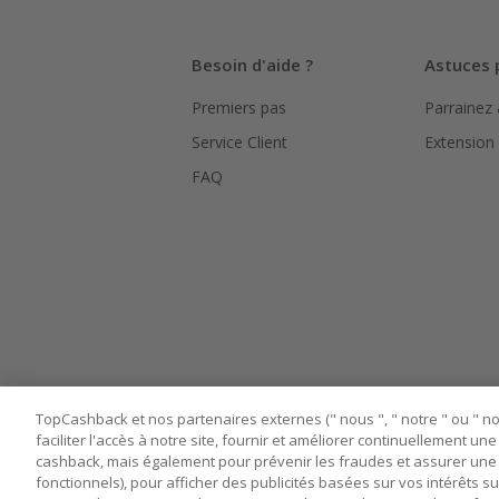
Besoin d'aide ?
Astuces 
Premiers pas
Parrainez
Service Client
Extension
FAQ
TopCashback et nos partenaires externes (" nous ", " notre " ou " nos
faciliter l'accès à notre site, fournir et améliorer continuellement u
cashback, mais également pour prévenir les fraudes et assurer une 
fonctionnels), pour afficher des publicités basées sur vos intérêts su