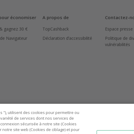
pour économiser
A propos de
Contactez-n
 & gagnez 30 €
TopCashback
Espace presse
 de Navigateur
Déclaration d’accessibilité
Politique de di
vulnérabilités
 "), utilisent des cookies pour permettre ou
ne variété de services dont nos services de
connexion sécurisée à notre site (Cookies
r notre site web (Cookies de ciblage) et pour