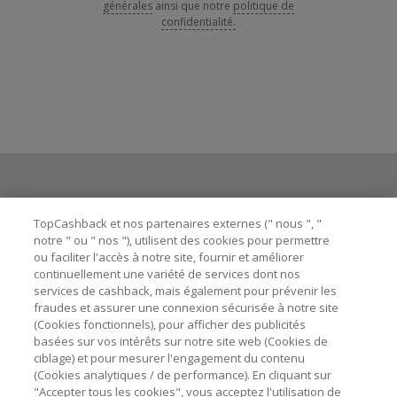
générales
ainsi que notre
politique de
confidentialité.
Besoin d'aide ?
TopCashback et nos partenaires externes (" nous ", "
notre " ou " nos "), utilisent des cookies pour permettre
ou faciliter l'accès à notre site, fournir et améliorer
Astuces pour économiser
continuellement une variété de services dont nos
services de cashback, mais également pour prévenir les
fraudes et assurer une connexion sécurisée à notre site
A propos de
(Cookies fonctionnels), pour afficher des publicités
basées sur vos intérêts sur notre site web (Cookies de
ciblage) et pour mesurer l'engagement du contenu
Contactez-nous
(Cookies analytiques / de performance). En cliquant sur
"Accepter tous les cookies", vous acceptez l'utilisation de