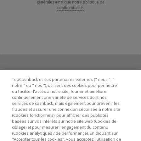
générales
ainsi que notre
politique de
confidentialité.
Besoin d'aide ?
TopCashback et nos partenaires externes (" nous ", "
notre " ou " nos "), utilisent des cookies pour permettre
ou faciliter l'accès à notre site, fournir et améliorer
Astuces pour économiser
continuellement une variété de services dont nos
services de cashback, mais également pour prévenir les
fraudes et assurer une connexion sécurisée à notre site
A propos de
(Cookies fonctionnels), pour afficher des publicités
basées sur vos intérêts sur notre site web (Cookies de
ciblage) et pour mesurer l'engagement du contenu
Contactez-nous
(Cookies analytiques / de performance). En cliquant sur
"Accepter tous les cookies", vous acceptez l'utilisation de