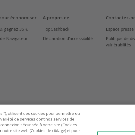
pour économiser
A propos de
Contactez-n
 & gagnez 35 €
TopCashback
Espace presse
 de Navigateur
Déclaration d’accessibilité
Politique de di
vulnérabilités
 "), utilisent des cookies pour permettre ou
ne variété de services dont nos services de
connexion sécurisée à notre site (Cookies
r notre site web (Cookies de ciblage) et pour