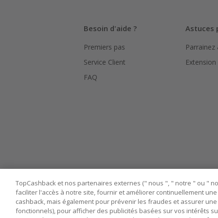
Besoin d'aide ?
Astuces 
Premiers pas
Parrainez
Service Client
Extension
FAQ
TopCashback et nos partenaires externes (" nous ", " notre " ou " nos
faciliter l'accès à notre site, fournir et améliorer continuellement u
cashback, mais également pour prévenir les fraudes et assurer une 
fonctionnels), pour afficher des publicités basées sur vos intérêts su