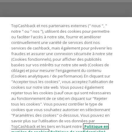
Besoin d'aide ?
TopCashback et nos partenaires externes (" nous ", "
notre " ou " nos "), utilisent des cookies pour permettre
ou faciliter l'accès à notre site, fournir et améliorer
Astuces pour économiser
continuellement une variété de services dont nos
services de cashback, mais également pour prévenir les
fraudes et assurer une connexion sécurisée à notre site
A propos de
(Cookies fonctionnels), pour afficher des publicités
basées sur vos intérêts sur notre site web (Cookies de
ciblage) et pour mesurer l'engagement du contenu
Contactez-nous
(Cookies analytiques / de performance). En cliquant sur
"Accepter tous les cookies", vous acceptez l'utilisation de
Mentions légales
cookies sur notre site web. Vous pouvez également
rejeter tous les cookies (sauf ceux qui sont nécessaires
au fonctionnement de ce site) en cliquant sur "Rejeter
tous les cookies". Vous pouvez contrôler le type de
cookies que vous souhaitez autoriser en sélectionnant
"Paramètres des cookies" ci-dessous. Vous pouvez en
Nos sites
UK
US
CN
JP
DE
AU
IT
ES
savoir plus sur l'utilisation de vos données par
TopCashback et les tiers en lisant notre
Politique en