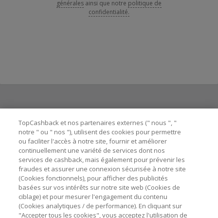
générales
ainsi que notre
politique de
confidentialité.
Besoin d'aide ?
TopCashback et nos partenaires externes (" nous ", "
notre " ou " nos "), utilisent des cookies pour permettre
ou faciliter l'accès à notre site, fournir et améliorer
Astuces pour économiser
continuellement une variété de services dont nos
services de cashback, mais également pour prévenir les
fraudes et assurer une connexion sécurisée à notre site
A propos de
(Cookies fonctionnels), pour afficher des publicités
basées sur vos intérêts sur notre site web (Cookies de
ciblage) et pour mesurer l'engagement du contenu
Contactez-nous
(Cookies analytiques / de performance). En cliquant sur
"Accepter tous les cookies", vous acceptez l'utilisation de