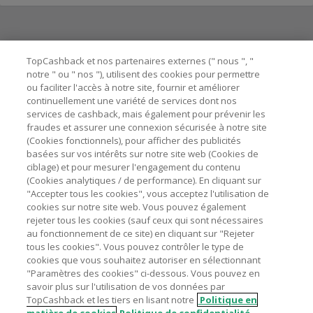
Besoin d'aide ?
TopCashback et nos partenaires externes (" nous ", "
notre " ou " nos "), utilisent des cookies pour permettre
ou faciliter l'accès à notre site, fournir et améliorer
Astuces pour économiser
continuellement une variété de services dont nos
services de cashback, mais également pour prévenir les
fraudes et assurer une connexion sécurisée à notre site
A propos de
(Cookies fonctionnels), pour afficher des publicités
basées sur vos intérêts sur notre site web (Cookies de
ciblage) et pour mesurer l'engagement du contenu
Contactez-nous
(Cookies analytiques / de performance). En cliquant sur
"Accepter tous les cookies", vous acceptez l'utilisation de
Mentions légales
cookies sur notre site web. Vous pouvez également
rejeter tous les cookies (sauf ceux qui sont nécessaires
au fonctionnement de ce site) en cliquant sur "Rejeter
tous les cookies". Vous pouvez contrôler le type de
cookies que vous souhaitez autoriser en sélectionnant
"Paramètres des cookies" ci-dessous. Vous pouvez en
Nos sites
UK
US
CN
JP
DE
AU
IT
ES
savoir plus sur l'utilisation de vos données par
TopCashback et les tiers en lisant notre
Politique en