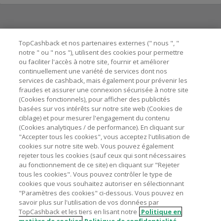
Besoin d'aide ?
TopCashback et nos partenaires externes (" nous ", "
notre " ou " nos "), utilisent des cookies pour permettre
ou faciliter l'accès à notre site, fournir et améliorer
Astuces pour économiser
continuellement une variété de services dont nos
services de cashback, mais également pour prévenir les
fraudes et assurer une connexion sécurisée à notre site
A propos de
(Cookies fonctionnels), pour afficher des publicités
basées sur vos intérêts sur notre site web (Cookies de
ciblage) et pour mesurer l'engagement du contenu
Contactez-nous
(Cookies analytiques / de performance). En cliquant sur
"Accepter tous les cookies", vous acceptez l'utilisation de
Mentions légales
cookies sur notre site web. Vous pouvez également
rejeter tous les cookies (sauf ceux qui sont nécessaires
au fonctionnement de ce site) en cliquant sur "Rejeter
tous les cookies". Vous pouvez contrôler le type de
cookies que vous souhaitez autoriser en sélectionnant
"Paramètres des cookies" ci-dessous. Vous pouvez en
Nos sites
UK
US
CN
JP
DE
AU
IT
ES
savoir plus sur l'utilisation de vos données par
TopCashback et les tiers en lisant notre
Politique en