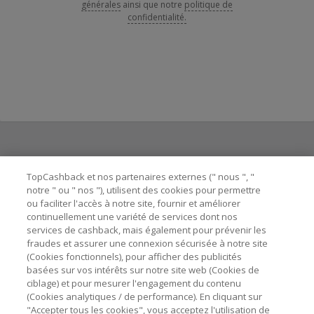
générales
ainsi que notre
politique de
confidentialité.
Besoin d'aide ?
TopCashback et nos partenaires externes (" nous ", "
notre " ou " nos "), utilisent des cookies pour permettre
ou faciliter l'accès à notre site, fournir et améliorer
Astuces pour économiser
continuellement une variété de services dont nos
services de cashback, mais également pour prévenir les
fraudes et assurer une connexion sécurisée à notre site
A propos de
(Cookies fonctionnels), pour afficher des publicités
basées sur vos intérêts sur notre site web (Cookies de
ciblage) et pour mesurer l'engagement du contenu
Contactez-nous
(Cookies analytiques / de performance). En cliquant sur
"Accepter tous les cookies", vous acceptez l'utilisation de