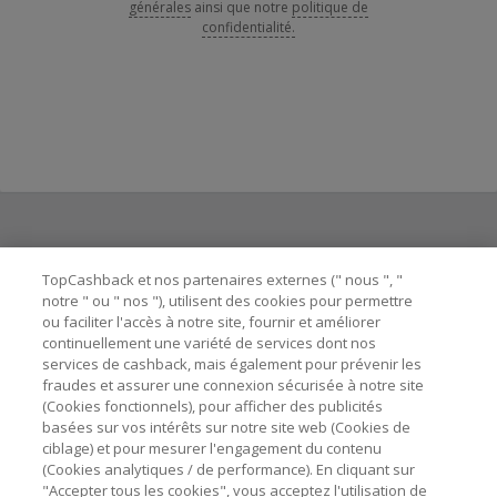
générales
ainsi que notre
politique de
confidentialité.
Besoin d'aide ?
TopCashback et nos partenaires externes (" nous ", "
notre " ou " nos "), utilisent des cookies pour permettre
ou faciliter l'accès à notre site, fournir et améliorer
Astuces pour économiser
continuellement une variété de services dont nos
services de cashback, mais également pour prévenir les
fraudes et assurer une connexion sécurisée à notre site
A propos de
(Cookies fonctionnels), pour afficher des publicités
basées sur vos intérêts sur notre site web (Cookies de
ciblage) et pour mesurer l'engagement du contenu
Contactez-nous
(Cookies analytiques / de performance). En cliquant sur
"Accepter tous les cookies", vous acceptez l'utilisation de