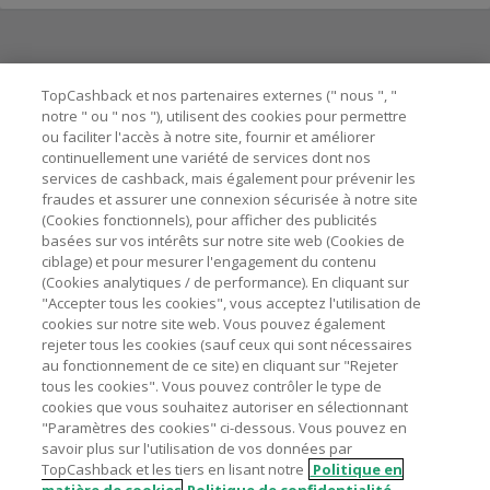
Besoin d'aide ?
TopCashback et nos partenaires externes (" nous ", "
notre " ou " nos "), utilisent des cookies pour permettre
ou faciliter l'accès à notre site, fournir et améliorer
Astuces pour économiser
continuellement une variété de services dont nos
services de cashback, mais également pour prévenir les
fraudes et assurer une connexion sécurisée à notre site
A propos de
(Cookies fonctionnels), pour afficher des publicités
basées sur vos intérêts sur notre site web (Cookies de
ciblage) et pour mesurer l'engagement du contenu
Contactez-nous
(Cookies analytiques / de performance). En cliquant sur
"Accepter tous les cookies", vous acceptez l'utilisation de
Mentions légales
cookies sur notre site web. Vous pouvez également
rejeter tous les cookies (sauf ceux qui sont nécessaires
au fonctionnement de ce site) en cliquant sur "Rejeter
tous les cookies". Vous pouvez contrôler le type de
cookies que vous souhaitez autoriser en sélectionnant
"Paramètres des cookies" ci-dessous. Vous pouvez en
Nos sites
UK
US
CN
JP
DE
AU
IT
ES
savoir plus sur l'utilisation de vos données par
TopCashback et les tiers en lisant notre
Politique en