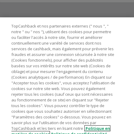
Besoin d'aide ?
TopCashback et nos partenaires externes (" nous ", "
notre " ou " nos "), utilisent des cookies pour permettre
ou faciliter l'accès à notre site, fournir et améliorer
Astuces pour économiser
continuellement une variété de services dont nos
services de cashback, mais également pour prévenir les
fraudes et assurer une connexion sécurisée à notre site
A propos de
(Cookies fonctionnels), pour afficher des publicités
basées sur vos intérêts sur notre site web (Cookies de
ciblage) et pour mesurer l'engagement du contenu
Contactez-nous
(Cookies analytiques / de performance). En cliquant sur
"Accepter tous les cookies", vous acceptez l'utilisation de
Mentions légales
cookies sur notre site web. Vous pouvez également
rejeter tous les cookies (sauf ceux qui sont nécessaires
au fonctionnement de ce site) en cliquant sur "Rejeter
tous les cookies". Vous pouvez contrôler le type de
cookies que vous souhaitez autoriser en sélectionnant
"Paramètres des cookies" ci-dessous. Vous pouvez en
Nos sites
UK
US
CN
JP
DE
AU
IT
ES
savoir plus sur l'utilisation de vos données par
TopCashback et les tiers en lisant notre
Politique en