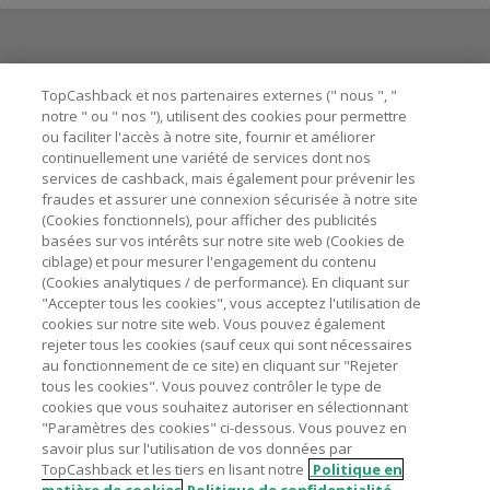
Besoin d'aide ?
TopCashback et nos partenaires externes (" nous ", "
notre " ou " nos "), utilisent des cookies pour permettre
ou faciliter l'accès à notre site, fournir et améliorer
Astuces pour économiser
continuellement une variété de services dont nos
services de cashback, mais également pour prévenir les
fraudes et assurer une connexion sécurisée à notre site
A propos de
(Cookies fonctionnels), pour afficher des publicités
basées sur vos intérêts sur notre site web (Cookies de
ciblage) et pour mesurer l'engagement du contenu
Contactez-nous
(Cookies analytiques / de performance). En cliquant sur
"Accepter tous les cookies", vous acceptez l'utilisation de
Mentions légales
cookies sur notre site web. Vous pouvez également
rejeter tous les cookies (sauf ceux qui sont nécessaires
au fonctionnement de ce site) en cliquant sur "Rejeter
tous les cookies". Vous pouvez contrôler le type de
cookies que vous souhaitez autoriser en sélectionnant
"Paramètres des cookies" ci-dessous. Vous pouvez en
Nos sites
UK
US
CN
JP
DE
AU
IT
ES
savoir plus sur l'utilisation de vos données par
TopCashback et les tiers en lisant notre
Politique en