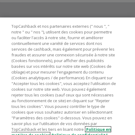
Besoin d'aide ?
TopCashback et nos partenaires externes (" nous ", "
notre " ou " nos "), utilisent des cookies pour permettre
ou faciliter l'accès à notre site, fournir et améliorer
Astuces pour économiser
continuellement une variété de services dont nos
services de cashback, mais également pour prévenir les
fraudes et assurer une connexion sécurisée à notre site
A propos de
(Cookies fonctionnels), pour afficher des publicités
basées sur vos intérêts sur notre site web (Cookies de
ciblage) et pour mesurer l'engagement du contenu
Contactez-nous
(Cookies analytiques / de performance). En cliquant sur
"Accepter tous les cookies", vous acceptez l'utilisation de
Mentions légales
cookies sur notre site web. Vous pouvez également
rejeter tous les cookies (sauf ceux qui sont nécessaires
au fonctionnement de ce site) en cliquant sur "Rejeter
tous les cookies". Vous pouvez contrôler le type de
cookies que vous souhaitez autoriser en sélectionnant
"Paramètres des cookies" ci-dessous. Vous pouvez en
Nos sites
UK
US
CN
JP
DE
AU
IT
ES
savoir plus sur l'utilisation de vos données par
TopCashback et les tiers en lisant notre
Politique en