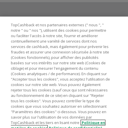
Besoin d'aide ?
TopCashback et nos partenaires externes (" nous ", "
notre " ou " nos "), utilisent des cookies pour permettre
ou faciliter l'accès à notre site, fournir et améliorer
Astuces pour économiser
continuellement une variété de services dont nos
services de cashback, mais également pour prévenir les
fraudes et assurer une connexion sécurisée à notre site
A propos de
(Cookies fonctionnels), pour afficher des publicités
basées sur vos intérêts sur notre site web (Cookies de
ciblage) et pour mesurer l'engagement du contenu
Contactez-nous
(Cookies analytiques / de performance). En cliquant sur
"Accepter tous les cookies", vous acceptez l'utilisation de
Mentions légales
cookies sur notre site web. Vous pouvez également
rejeter tous les cookies (sauf ceux qui sont nécessaires
au fonctionnement de ce site) en cliquant sur "Rejeter
tous les cookies". Vous pouvez contrôler le type de
cookies que vous souhaitez autoriser en sélectionnant
"Paramètres des cookies" ci-dessous. Vous pouvez en
Nos sites
UK
US
CN
JP
DE
AU
IT
ES
savoir plus sur l'utilisation de vos données par
TopCashback et les tiers en lisant notre
Politique en