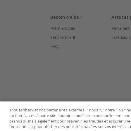
Besoin d'aide ?
Astuces 
Premiers pas
Parrainez
Service Client
Extension
FAQ
TopCashback et nos partenaires externes (" nous ", " notre " ou " nos
faciliter l'accès à notre site, fournir et améliorer continuellement u
cashback, mais également pour prévenir les fraudes et assurer une 
fonctionnels), pour afficher des publicités basées sur vos intérêts su