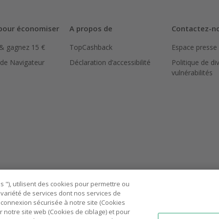
pour économiser
A propos de
Contactez-n
 & gagnez 15 €
TopCashback
Espace presse
 de Navigateur
Déclaration d’accessibilité
Politique de di
vulnérabilités
 "), utilisent des cookies pour permettre ou
ne variété de services dont nos services de
connexion sécurisée à notre site (Cookies
r notre site web (Cookies de ciblage) et pour