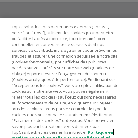
Besoin d'aide ?
TopCashback et nos partenaires externes (" nous ", "
notre " ou " nos "), utilisent des cookies pour permettre
ou faciliter l'accès à notre site, fournir et améliorer
Astuces pour économiser
continuellement une variété de services dont nos
services de cashback, mais également pour prévenir les
fraudes et assurer une connexion sécurisée à notre site
A propos de
(Cookies fonctionnels), pour afficher des publicités
basées sur vos intérêts sur notre site web (Cookies de
ciblage) et pour mesurer l'engagement du contenu
Contactez-nous
(Cookies analytiques / de performance). En cliquant sur
"Accepter tous les cookies", vous acceptez l'utilisation de
Mentions légales
cookies sur notre site web. Vous pouvez également
rejeter tous les cookies (sauf ceux qui sont nécessaires
au fonctionnement de ce site) en cliquant sur "Rejeter
tous les cookies". Vous pouvez contrôler le type de
cookies que vous souhaitez autoriser en sélectionnant
"Paramètres des cookies" ci-dessous. Vous pouvez en
Nos sites
UK
US
CN
JP
DE
AU
IT
ES
savoir plus sur l'utilisation de vos données par
TopCashback et les tiers en lisant notre
Politique en