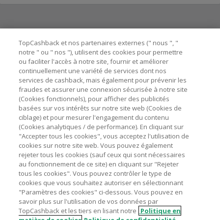
Besoin d'aide ?
TopCashback et nos partenaires externes (" nous ", "
notre " ou " nos "), utilisent des cookies pour permettre
ou faciliter l'accès à notre site, fournir et améliorer
Astuces pour économiser
continuellement une variété de services dont nos
services de cashback, mais également pour prévenir les
fraudes et assurer une connexion sécurisée à notre site
A propos de
(Cookies fonctionnels), pour afficher des publicités
basées sur vos intérêts sur notre site web (Cookies de
ciblage) et pour mesurer l'engagement du contenu
Contactez-nous
(Cookies analytiques / de performance). En cliquant sur
"Accepter tous les cookies", vous acceptez l'utilisation de
Mentions légales
cookies sur notre site web. Vous pouvez également
rejeter tous les cookies (sauf ceux qui sont nécessaires
au fonctionnement de ce site) en cliquant sur "Rejeter
tous les cookies". Vous pouvez contrôler le type de
cookies que vous souhaitez autoriser en sélectionnant
"Paramètres des cookies" ci-dessous. Vous pouvez en
Nos sites
UK
US
CN
JP
DE
AU
IT
ES
savoir plus sur l'utilisation de vos données par
TopCashback et les tiers en lisant notre
Politique en