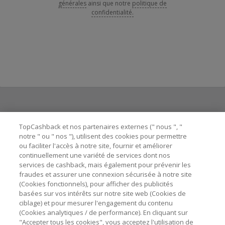
générales
ainsi que notre
politique de
confidentialité.
Besoin d'aide ?
TopCashback et nos partenaires externes (" nous ", "
notre " ou " nos "), utilisent des cookies pour permettre
ou faciliter l'accès à notre site, fournir et améliorer
Astuces pour économiser
continuellement une variété de services dont nos
services de cashback, mais également pour prévenir les
fraudes et assurer une connexion sécurisée à notre site
A propos de
(Cookies fonctionnels), pour afficher des publicités
basées sur vos intérêts sur notre site web (Cookies de
ciblage) et pour mesurer l'engagement du contenu
Contactez-nous
(Cookies analytiques / de performance). En cliquant sur
"Accepter tous les cookies", vous acceptez l'utilisation de