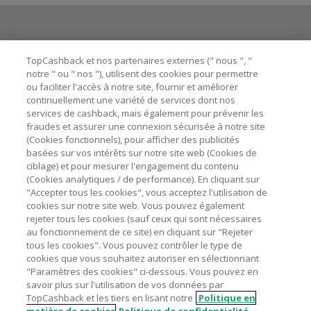
Besoin d'aide ?
TopCashback et nos partenaires externes (" nous ", "
notre " ou " nos "), utilisent des cookies pour permettre
ou faciliter l'accès à notre site, fournir et améliorer
Astuces pour économiser
continuellement une variété de services dont nos
services de cashback, mais également pour prévenir les
fraudes et assurer une connexion sécurisée à notre site
A propos de
(Cookies fonctionnels), pour afficher des publicités
basées sur vos intérêts sur notre site web (Cookies de
ciblage) et pour mesurer l'engagement du contenu
Contactez-nous
(Cookies analytiques / de performance). En cliquant sur
"Accepter tous les cookies", vous acceptez l'utilisation de
Mentions légales
cookies sur notre site web. Vous pouvez également
rejeter tous les cookies (sauf ceux qui sont nécessaires
au fonctionnement de ce site) en cliquant sur "Rejeter
tous les cookies". Vous pouvez contrôler le type de
cookies que vous souhaitez autoriser en sélectionnant
"Paramètres des cookies" ci-dessous. Vous pouvez en
Nos sites
UK
US
CN
JP
DE
AU
IT
ES
savoir plus sur l'utilisation de vos données par
TopCashback et les tiers en lisant notre
Politique en